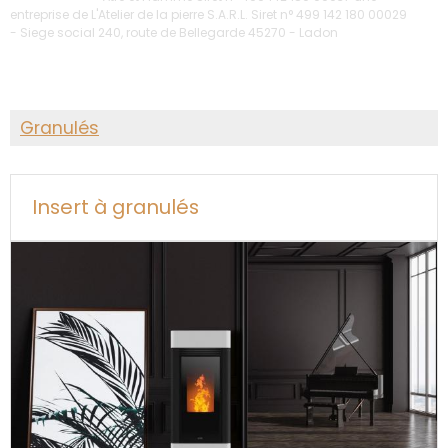
entreprise de L'Atelier de la pierre S.A.R.L. Siret n° 499 142 180 00029
- Siege social 240, route de Bellegarde 45270 - Ladon
Granulés
Insert à granulés